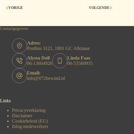
VORIGE
VOLGENDE
Contactgegevens
Adres:
Postbus 3121, 1801 GC Alkmaar
Alyssa Doll
Linda Faas
06-13604926
06-53560935
Email:
info@072bewind.nl
Links
Privacyverklaring
Disclaimer
Cookiebeleid (EU)
Inlog medewerkers