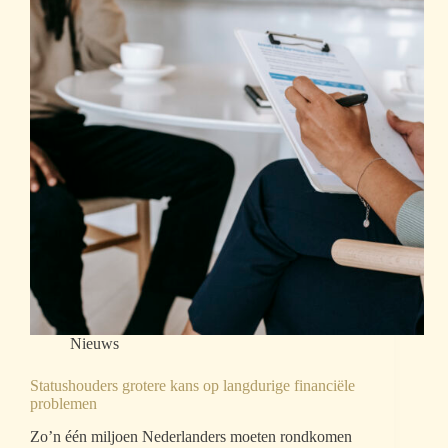
Nieuws
Statushouders grotere kans op langdurige financiële
problemen
Zo’n één miljoen Nederlanders moeten rondkomen