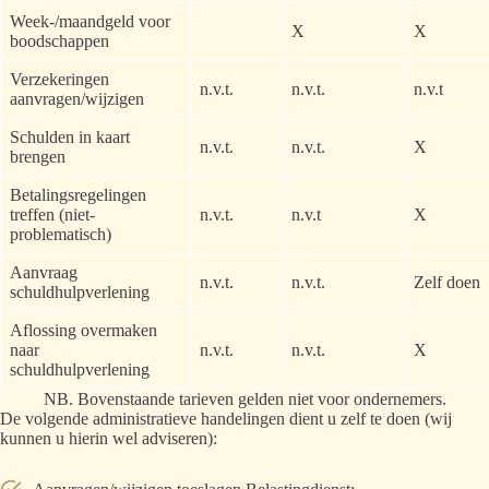
Week-/maandgeld voor
X
X
boodschappen
Verzekeringen
n.v.t.
n.v.t.
n.v.t
aanvragen/wijzigen
Schulden in kaart
n.v.t.
n.v.t.
X
brengen
Betalingsregelingen
treffen (niet-
n.v.t.
n.v.t
X
problematisch)
Aanvraag
n.v.t.
n.v.t.
Zelf doen
schuldhulpverlening
Aflossing overmaken
naar
n.v.t.
n.v.t.
X
schuldhulpverlening
NB. Bovenstaande tarieven gelden niet voor ondernemers.
De volgende administratieve handelingen dient u zelf te doen (wij
kunnen u hierin wel adviseren):