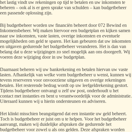
het lastig vindt uw rekeningen op tijd te betalen en uw inkomsten te
beheren – ook al is er geen sprake van schulden – kan budgetbeheer
een passende oplossing zijn.
Bij budgetbeheer worden uw financiën beheert door 072 Bewind en
Inkomensbeheer. Wij maken hiervoor een budgetplan en kijken samen
naar uw inkomsten, vaste lasten, overige inkomsten en eventuele
mogelijkheden om geld te sparen. Het kan gebeuren dat uw inkomsten
en uitgaven gedurende het budgetbeheer veranderen. Het is dan van
belang dat u deze wijzigingen zo snel mogelijk aan ons doorgeeft. Wij
voeren deze wijziging door in uw budgetplan.
Daarnaast beheren wij uw bankrekening en betalen hiervan uw vaste
lasten. Afhankelijk van welke vorm budgetbeheer u wenst, kunnen wij
tevens reserveren voor onvoorziene uitgaven en overige rekeningen
betalen. Het resterende bedrag wordt op uw leefgeldrekening gestort.
Tijdens budgetbeheer ontvangt u zelf uw post, onderhoudt u het
contact met instanties en bent u verantwoordelijk voor de administratie.
Uiteraard kunnen wij u hierin ondersteunen en adviseren.
Het klinkt misschien beangstigend dat een instantie uw geld beheert.
Toch is budgetbeheer er juist om u te helpen. Voor het budgetbeheer
aanvangt, maken wij duidelijke afspraken die gedurende het
budgetbeheer voor zowel u als ons gelden. Deze afspraken worden