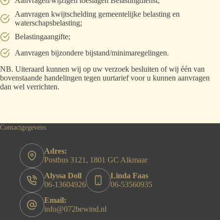
Aanvragen/wijzigen toeslagen Belastingdienst;
Aanvragen kwijtschelding gemeentelijke belasting en
waterschapsbelasting;
Belastingaangifte;
Aanvragen bijzondere bijstand/minimaregelingen.
NB. Uiteraard kunnen wij op uw verzoek besluiten of wij één van
bovenstaande handelingen tegen uurtarief voor u kunnen aanvragen
dan wel verrichten.
Contactgegevens
Adres:
Postbus 3121, 1801 GC Alkmaar
Alyssa Doll
Linda Faas
06-13604926
06-53560935
Email:
info@072bewind.nl