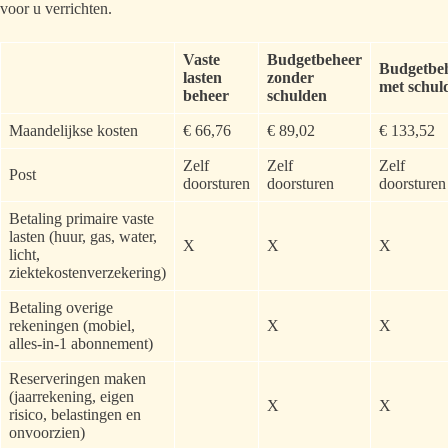
voor u verrichten.
Vaste
Budgetbeheer
Budgetbe
lasten
zonder
met schul
beheer
schulden
Maandelijkse kosten
€ 66,76
€ 89,02
€ 133,52
Zelf
Zelf
Zelf
Post
doorsturen
doorsturen
doorsturen
Betaling primaire vaste
lasten (huur, gas, water,
X
X
X
licht,
ziektekostenverzekering)
Betaling overige
rekeningen (mobiel,
X
X
alles-in-1 abonnement)
Reserveringen maken
(jaarrekening, eigen
X
X
risico, belastingen en
onvoorzien)