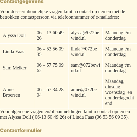
Contactgegevens
Voor dossierinhoudelijke vragen kunt u contact op nemen met de
betrokken contactpersoon via telefoonnummer of e-mailadres:
06 – 13 60 49
alyssa@072be
Maandag t/m
Alyssa Doll
26
wind.nl
donderdag
06 – 53 56 09
linda@072be
Maandag t/m
Linda Faas
35
wind.nl
donderdag
06 – 57 75 09
sam@072bewi
Maandag t/m
Sam Melker
62
nd.nl
donderdag
Maandag,
dinsdag,
Anne
06 – 57 34 28
anne@072be
woensdag- en
Broersen
04
wind.nl
donderdagocht
end
Voor algemene vragen en/of aanmeldingen kunt u contact opnemen
met Alyssa Doll ( 06-13 60 49 26) of Linda Faas (06 53 56 09 35).
Contactformulier