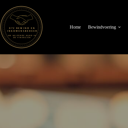
Ga
naar
de
inhoud
Home
Bewindvoering