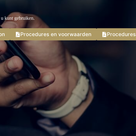
 u kunt gebruiken.
on
Procedures en voorwaarden
Procedures 