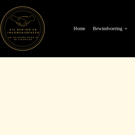
Ga
naar
de
inhoud
Home
Bewindvoering