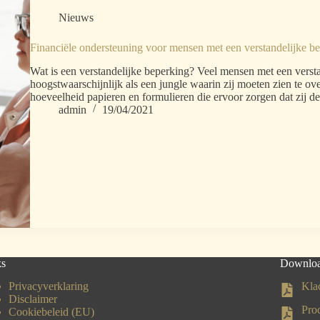
Nieuws
Financiële ondersteuning voor mensen met een verstandelijke b
Wat is een verstandelijke beperking? Veel mensen met een verst
hoogstwaarschijnlijk als een jungle waarin zij moeten zien te ov
hoeveelheid papieren en formulieren die ervoor zorgen dat zij 
admin
19/04/2021
ks
Downlo
Privacyverklaring
Kla
Disclaimer
Pro
Cookiebeleid (EU)