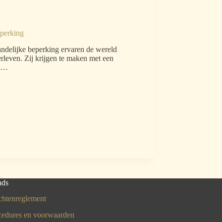
eperking
andelijke beperking ervaren de wereld
erleven. Zij krijgen te maken met een
de…
ads
chtenreglement
cedures en voorwaarden