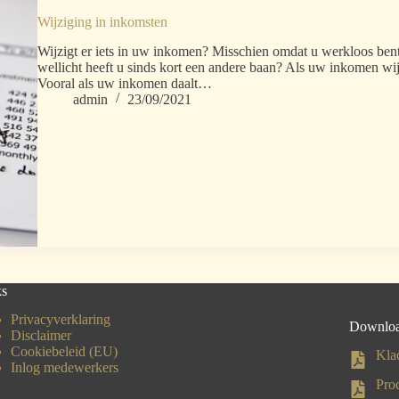
Wijziging in inkomsten
Wijzigt er iets in uw inkomen? Misschien omdat u werkloos ben
wellicht heeft u sinds kort een andere baan? Als uw inkomen wi
Vooral als uw inkomen daalt…
admin
23/09/2021
ks
Privacyverklaring
Downlo
Disclaimer
Cookiebeleid (EU)
Kla
Inlog medewerkers
Pro