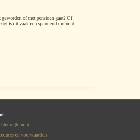
t geworden of met pensioen gaat? Of
jzigt is dit vaak een spannend moment.
ads
chtenreglement
cedures en voorwaarden