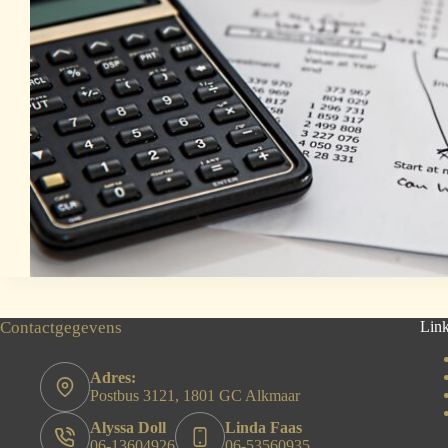
Contactgegevens
Lin
Adres:
Postbus 3121, 1801 GC Alkmaar
Alyssa Doll
Linda Faas
06-13604926
06-53560935