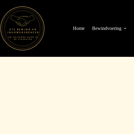
Ga
naar
de
inhoud
Home
Bewindvoering