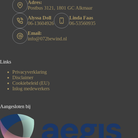
Adres:
Postbus 3121, 1801 GC Alkmaar
Alyssa Doll
Linda Faas
06-13604926
06-53560935
Email:
info@072bewind.nl
Links
Privacyverklaring
Disclaimer
Cookiebeleid (EU)
Inlog medewerkers
Aangesloten bij