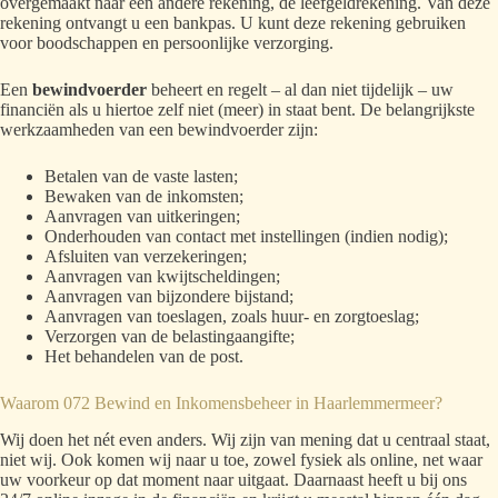
overgemaakt naar een andere rekening, de leefgeldrekening. Van deze
rekening ontvangt u een bankpas. U kunt deze rekening gebruiken
voor boodschappen en persoonlijke verzorging.
Een
bewindvoerder
beheert en regelt – al dan niet tijdelijk – uw
financiën als u hiertoe zelf niet (meer) in staat bent. De belangrijkste
werkzaamheden van een bewindvoerder zijn:
Betalen van de vaste lasten;
Bewaken van de inkomsten;
Aanvragen van uitkeringen;
Onderhouden van contact met instellingen (indien nodig);
Afsluiten van verzekeringen;
Aanvragen van kwijtscheldingen;
Aanvragen van bijzondere bijstand;
Aanvragen van toeslagen, zoals huur- en zorgtoeslag;
Verzorgen van de belastingaangifte;
Het behandelen van de post.
Waarom 072 Bewind en Inkomensbeheer
in Haarlemmermeer?
Wij doen het nét even anders. Wij zijn van mening dat u centraal staat,
niet wij. Ook komen wij naar u toe, zowel fysiek als online, net waar
uw voorkeur op dat moment naar uitgaat. Daarnaast heeft u bij ons