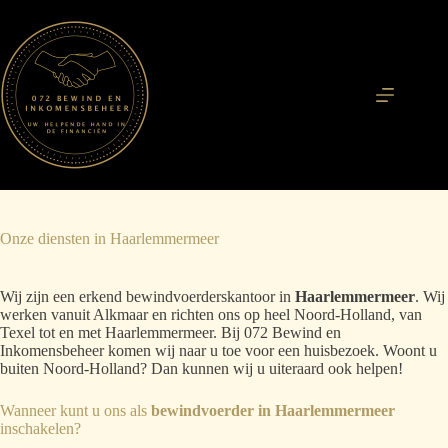
Ga
naar
de
inhoud
Onze diensten in Haarlemmermeer
Wij zijn een erkend bewindvoerderskantoor in
Haarlemmermeer
. Wij
werken vanuit Alkmaar
en richten ons op heel Noord-Holland, van
Texel tot en met Haarlemmermeer. Bij 072 Bewind en
Inkomensbeheer komen wij naar u toe voor een huisbezoek. Woont u
buiten Noord-Holland? Dan kunnen wij u uiteraard ook helpen!
Wanneer kunt u ons als
bewindvoerder
in
Haarlemmermeer
inschakelen?