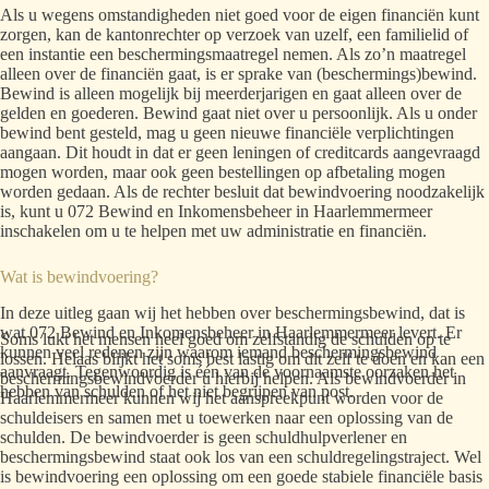
Als u wegens omstandigheden niet goed voor de eigen financiën kunt
zorgen, kan de kantonrechter op verzoek van uzelf, een familielid of
een instantie een beschermingsmaatregel nemen. Als zo’n maatregel
alleen over de financiën gaat, is er sprake van (beschermings)bewind.
Bewind is alleen mogelijk bij meerderjarigen en gaat alleen over de
gelden en goederen. Bewind gaat niet over u persoonlijk. Als u onder
bewind bent gesteld, mag u geen nieuwe financiële verplichtingen
aangaan. Dit houdt in dat er geen leningen of creditcards aangevraagd
mogen worden, maar ook geen bestellingen op afbetaling mogen
worden gedaan. Als de rechter besluit dat bewindvoering noodzakelijk
is, kunt u 072 Bewind en Inkomensbeheer in Haarlemmermeer
inschakelen om u te helpen met uw administratie en financiën.
Wat is bewindvoering?
In deze uitleg gaan wij het hebben over beschermingsbewind, dat is
wat 072 Bewind en Inkomensbeheer in Haarlemmermeer levert. Er
Soms lukt het mensen heel goed om zelfstandig de schulden op te
kunnen veel redenen zijn waarom iemand beschermingsbewind
lossen. Helaas blijkt het soms best lastig om dit zelf te doen en kan een
aanvraagt. Tegenwoordig is één van de voornaamste oorzaken het
beschermingsbewindvoerder u hierbij helpen. Als bewindvoerder in
hebben van schulden of het niet begrijpen van post.
Haarlemmermeer kunnen wij het aanspreekpunt worden voor de
schuldeisers en samen met u toewerken naar een oplossing van de
schulden. De bewindvoerder is geen schuldhulpverlener en
beschermingsbewind staat ook los van een schuldregelingstraject. Wel
is bewindvoering een oplossing om een goede stabiele financiële basis