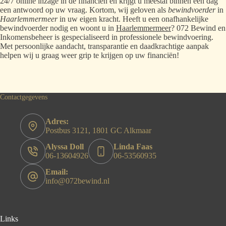
24/7 online inzage in de financiën en krijgt u meestal binnen één dag
een antwoord op uw vraag. Kortom, wij geloven als
bewindvoerder
in
Haarlemmermeer
in uw eigen kracht. Heeft u een onafhankelijke
bewindvoerder nodig en woont u in
Haarlemmermeer
? 072 Bewind en
Inkomensbeheer is gespecialiseerd in professionele bewindvoering.
Met persoonlijke aandacht, transparantie en daadkrachtige aanpak
helpen wij u graag weer grip te krijgen op uw financiën!
Contactgegevens
Adres:
Postbus 3121, 1801 GC Alkmaar
Alyssa Doll
Linda Faas
06-13604926
06-53560935
Email:
info@072bewind.nl
Links