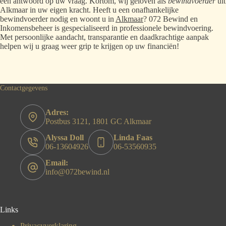
een antwoord op uw vraag. Kortom, wij geloven als
bewindvoerder
uit
Alkmaar in uw eigen kracht. Heeft u een onafhankelijke
bewindvoerder nodig en woont u in
Alkmaar
? 072 Bewind en
Inkomensbeheer is gespecialiseerd in professionele bewindvoering.
Met persoonlijke aandacht, transparantie en daadkrachtige aanpak
helpen wij u graag weer grip te krijgen op uw financiën!
Contactgegevens
Adres:
Postbus 3121, 1801 GC Alkmaar
Alyssa Doll
Linda Faas
06-13604926
06-53560935
Email:
info@072bewind.nl
Links
Privacyverklaring