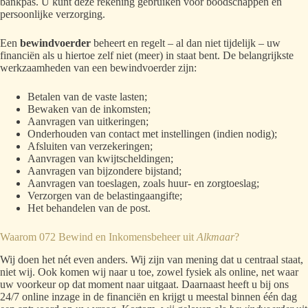
bankpas. U kunt deze rekening gebruiken voor boodschappen en
persoonlijke verzorging.
Een
bewindvoerder
beheert en regelt – al dan niet tijdelijk – uw
financiën als u hiertoe zelf niet (meer) in staat bent. De belangrijkste
werkzaamheden van een bewindvoerder zijn:
Betalen van de vaste lasten;
Bewaken van de inkomsten;
Aanvragen van uitkeringen;
Onderhouden van contact met instellingen (indien nodig);
Afsluiten van verzekeringen;
Aanvragen van kwijtscheldingen;
Aanvragen van bijzondere bijstand;
Aanvragen van toeslagen, zoals huur- en zorgtoeslag;
Verzorgen van de belastingaangifte;
Het behandelen van de post.
Waarom 072 Bewind en Inkomensbeheer uit
Alkmaar
?
Wij doen het nét even anders. Wij zijn van mening dat u centraal staat,
niet wij. Ook komen wij naar u toe, zowel fysiek als online, net waar
uw voorkeur op dat moment naar uitgaat. Daarnaast heeft u bij ons
24/7 online inzage in de financiën en krijgt u meestal binnen één dag