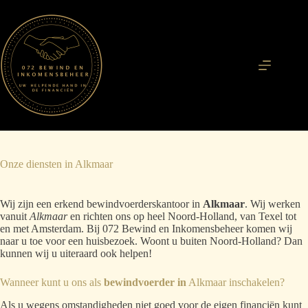
Ga
naar
de
inhoud
Onze diensten in Alkmaar
Wij zijn een erkend bewindvoerderskantoor in
Alkmaar
. Wij werken
vanuit
Alkmaar
en richten ons op heel Noord-Holland, van Texel tot
en met Amsterdam. Bij 072 Bewind en Inkomensbeheer komen wij
naar u toe voor een huisbezoek. Woont u buiten Noord-Holland? Dan
kunnen wij u uiteraard ook helpen!
Wanneer kunt u ons als
bewindvoerder
in
Alkmaar inschakelen?
Als u wegens omstandigheden niet goed voor de eigen financiën kunt