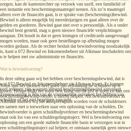
zorgen, kan de kantonrechter op verzoek van uzelf, een familielid of
een instantie een beschermingsmaatregel nemen. Als zo’n maatregel
alleen over de financiën gaat, is er sprake van (beschermings)bewind.
Bewind is alleen mogelijk bij meerderjarigen en gaat alleen over de
gelden en goederen. Bewind gaat niet over u persoonlijk. Als u onder
bewind bent gesteld, mag u geen nieuwe financiële verplichtingen
aangaan. Dit houdt in dat er geen leningen of creditcards aangevraagd
mogen worden, maar ook geen bestellingen op afbetaling mogen
worden gedaan. Als de rechter besluit dat bewindvoering noodzakelijk
is, kunt u 072 Bewind en Inkomensbeheer uit Alkmaar inschakelen om
u te helpen met uw administratie en financiën.
Wat is bewindvoering?
In deze uitleg gaan wij het hebben over beschermingsbewind, dat is
wat 072 Bewind en Inkomensbeheer uit Alkmaar levert. Er kunnen
Soms lukt het mensen heel goed om zelfstandig de schulden op te
veel redenen zijn waarom iemand beschermingsbewind aanvraagt.
lossen. Helaas blijkt het soms best lastig om dit zelf te doen en kan een
Tegenwoordig is één van de voornaamste oorzaken het hebben van
beschermingsbewindvoerder u hierbij helpen. Als bewindvoerder in
schulden of het niet begrijpen van post.
Alkmaar kunnen wij het aanspreekpunt worden voor de schuldeisers
en samen met u toewerken naar een oplossing van de schulden. De
bewindvoerder is geen schuldhulpverlener en beschermingsbewind
staat ook los van een schuldregelingstraject. Wel is bewindvoering een
oplossing om een goede stabiele financiële basis te verzorgen wat in
een schuldregelingstraject zal helpen; er ontstaan namelijk geen nieuwe